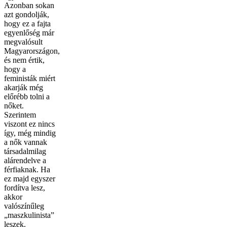
Azonban sokan
azt gondolják,
hogy ez a fajta
egyenlőség már
megvalósult
Magyarországon,
és nem értik,
hogy a
feministák miért
akarják még
előrébb tolni a
nőket.
Szerintem
viszont ez nincs
így, még mindig
a nők vannak
társadalmilag
alárendelve a
férfiaknak. Ha
ez majd egyszer
fordítva lesz,
akkor
valószínűleg
„maszkulinista”
leszek.