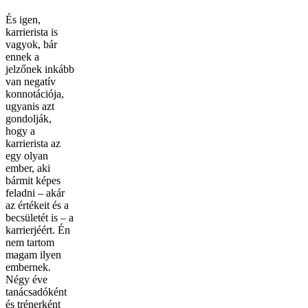
És igen,
karrierista is
vagyok, bár
ennek a
jelzőnek inkább
van negatív
konnotációja,
ugyanis azt
gondolják,
hogy a
karrierista az
egy olyan
ember, aki
bármit képes
feladni – akár
az értékeit és a
becsületét is – a
karrierjéért. Én
nem tartom
magam ilyen
embernek.
Négy éve
tanácsadóként
és trénerként