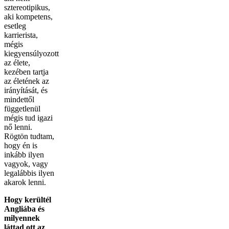
sztereotipikus,
aki kompetens,
esetleg
karrierista,
mégis
kiegyensúlyozott
az élete,
kezében tartja
az életének az
irányítását, és
mindettől
függetlenül
mégis tud igazi
nő lenni.
Rögtön tudtam,
hogy én is
inkább ilyen
vagyok, vagy
legalábbis ilyen
akarok lenni.
Hogy kerültél
Angliába és
milyennek
láttad ott az