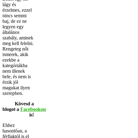
lágy és
érzelmes, ezzel
nincs semmi
baj, de ez ne
legyen egy
általános
szabály, aminek
meg kell felelni.
Rengeteg nőt
ismerek, akik
ezekbe a
kategóriákba
nem illenek
bele, és nem is
érzik jól
magukat ilyen
szerepben.
Kövesd a
blogot a
Facebookon
is!
Ehhez
hasonlóan, a
férfiaktól is el