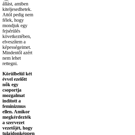
állást, amiben
kiteljesedhetek.
Attól pedig nem
félek, hogy
mondjuk egy
fejsérülés
következtében,
elveszítem a
képességeimet.
Mindentől azért
nem lehet
rettegni.
Körülbelül két
évvel ezelőtt
nők egy
csoportja
mozgalmat
indított a
feminizmus
ellen. Amikor
megkérdezték
a szervezet
vezetőjét, hogy
tulajdonképpen