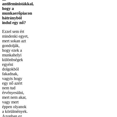
antifeministákkal,
hogy a
munkaerőpiacon
hátrányból
indul egy nő?
Ezzel sem ért
mindenki egyet,
mert sokan azt
gondolják,
hogy ezek a
munkahelyi
különbségek
egyéni
dolgokból
fakadnak,
vagyis hogy
egy nő azért
nem tud
érvényesülni,
mert nem akar,
vagy mert
éppen olyanok
a körülmények.
Azonban ez