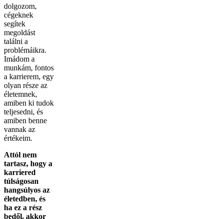
dolgozom,
cégeknek
segítek
megoldást
találni a
problémáikra.
Imádom a
munkám, fontos
a karrierem, egy
olyan része az
életemnek,
amiben ki tudok
teljesedni, és
amiben benne
vannak az
értékeim.
Attól nem
tartasz, hogy a
karriered
túlságosan
hangsúlyos az
életedben, és
ha ez a rész
bedől, akkor