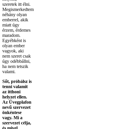
szeretek itt élni.
Megismerkedtem
néhány olyan
emberrel, akik
miatt úgy
érzem, érdemes
maradom.
Egyébként is
olyan ember
vagyok, aki
nem szeret csak
úgy odébbállni,
ha nem tetszik
valami.
Sőt, próbálsz is
tenni valamit
az itthoni
helyzet ellen.
Az Üvegplafon
nevű szervezet
önkéntese
vagy. Mi a
szervezet célja,
és mivel