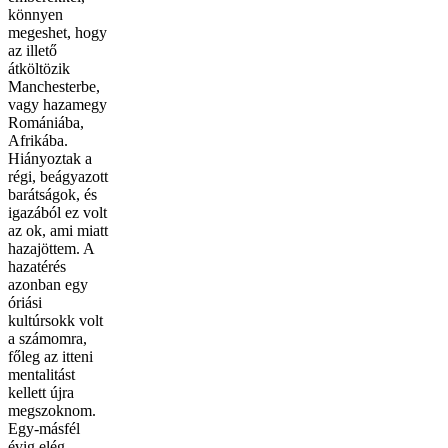
könnyen
megeshet, hogy
az illető
átköltözik
Manchesterbe,
vagy hazamegy
Romániába,
Afrikába.
Hiányoztak a
régi, beágyazott
barátságok, és
igazából ez volt
az ok, ami miatt
hazajöttem. A
hazatérés
azonban egy
óriási
kultúrsokk volt
a számomra,
főleg az itteni
mentalitást
kellett újra
megszoknom.
Egy-másfél
évig elég