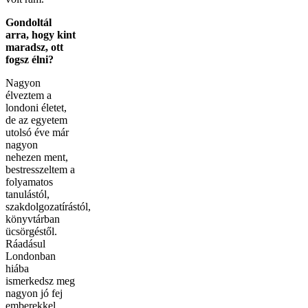
Gondoltál
arra, hogy kint
maradsz, ott
fogsz élni?
Nagyon
élveztem a
londoni életet,
de az egyetem
utolsó éve már
nagyon
nehezen ment,
bestresszeltem a
folyamatos
tanulástól,
szakdolgozatírástól,
könyvtárban
ücsörgéstől.
Ráadásul
Londonban
hiába
ismerkedsz meg
nagyon jó fej
emberekkel,