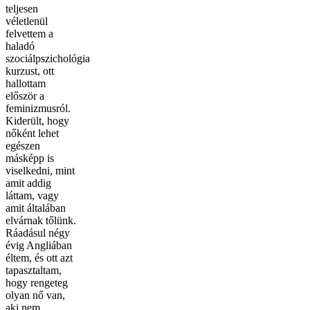
teljesen
véletlenül
felvettem a
haladó
szociálpszichológia
kurzust, ott
hallottam
először a
feminizmusról.
Kiderült, hogy
nőként lehet
egészen
másképp is
viselkedni, mint
amit addig
láttam, vagy
amit általában
elvárnak tőlünk.
Ráadásul négy
évig Angliában
éltem, és ott azt
tapasztaltam,
hogy rengeteg
olyan nő van,
aki nem