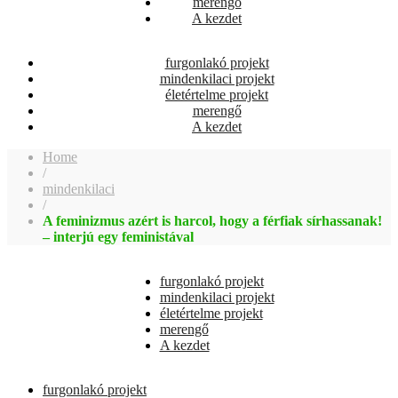
merengő
A kezdet
furgonlakó projekt
mindenkilaci projekt
életértelme projekt
merengő
A kezdet
Home
/
mindenkilaci
/
A feminizmus azért is harcol, hogy a férfiak sírhassanak!
– interjú egy feministával
furgonlakó projekt
mindenkilaci projekt
életértelme projekt
merengő
A kezdet
furgonlakó projekt