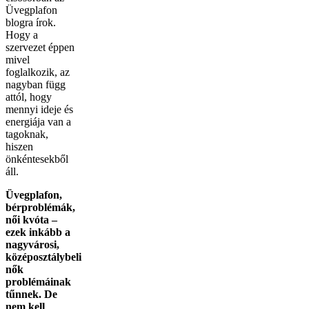
Üvegplafon
blogra írok.
Hogy a
szervezet éppen
mivel
foglalkozik, az
nagyban függ
attól, hogy
mennyi ideje és
energiája van a
tagoknak,
hiszen
önkéntesekből
áll.
Üvegplafon,
bérproblémák,
női kvóta –
ezek inkább a
nagyvárosi,
középosztálybeli
nők
problémáinak
tűnnek. De
nem kell