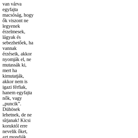
van várva
egyfajta
macsóság, hogy
ők viszont ne
legyenek
érzelmesek,
lágyak és
sebezhetőek, ha
vannak
érzéseik, akkor
nyomják el, ne
mutassák ki,
mert ha
kimutatják,
akkor nem is
igazi férfiak,
hanem egyfajta
nők, vagy
„puncik”.
Dühösek
lehetnek, de ne
sírjanak! Kicsi
koruktól erre
nevelik őket,
azt mondják