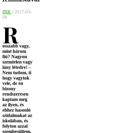
INK
/ 2017-03-
08
R
osszabb vagy,
mint három
fiú? Nagyon
szemtelen vagy
lány létedre! –
Nem tudom, ti
hogy vagytok
vele, de én
bizony
rendszeresen
kaptam meg
az ilyen, és
ehhez hasonló
szidalmakat az
iskolában, és
folyton azzal
szembesültem,