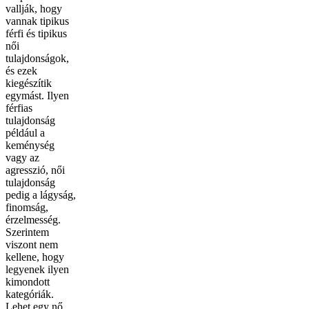
vallják, hogy
vannak tipikus
férfi és tipikus
női
tulajdonságok,
és ezek
kiegészítik
egymást. Ilyen
férfias
tulajdonság
például a
keménység
vagy az
agresszió, női
tulajdonság
pedig a lágyság,
finomság,
érzelmesség.
Szerintem
viszont nem
kellene, hogy
legyenek ilyen
kimondott
kategóriák.
Lehet egy nő