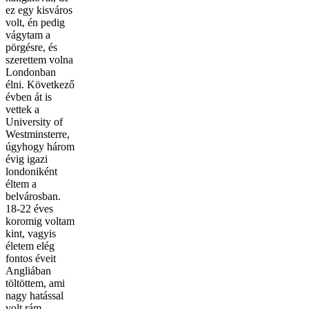
ez egy kisváros
volt, én pedig
vágytam a
pörgésre, és
szerettem volna
Londonban
élni. Következő
évben át is
vettek a
University of
Westminsterre,
úgyhogy három
évig igazi
londoniként
éltem a
belvárosban.
18-22 éves
koromig voltam
kint, vagyis
életem elég
fontos éveit
Angliában
töltöttem, ami
nagy hatással
volt rám.