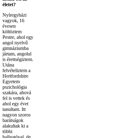
életet?
Nyíregyházi
vagyok, 16
évesen
költöztem
Pestre, ahol egy
angol nyelvű
gimnáziumba
jártam, angolul
is érettségiztem.
Utána
felvételiztem a
Hertfordshire
Egyetem
pszichológia
szakára, ahová
fel is vettek és
ahol egy évet
tanultam. Itt
nagyon szoros
barátságok
alakultak ki a
többi
hallgatóval, de