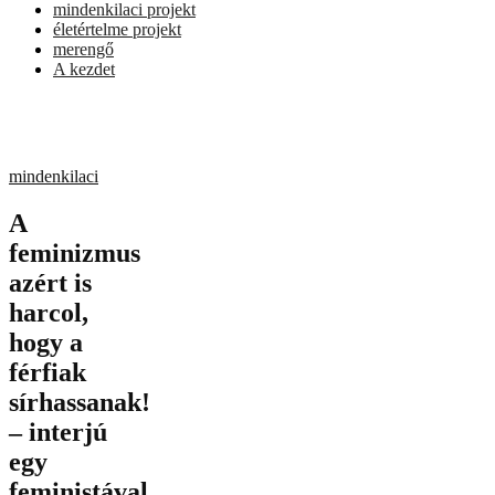
mindenkilaci projekt
életértelme projekt
merengő
A kezdet
mindenkilaci
A
feminizmus
azért is
harcol,
hogy a
férfiak
sírhassanak!
– interjú
egy
feministával