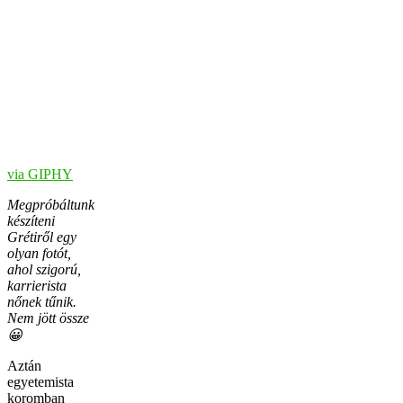
via GIPHY
Megpróbáltunk
készíteni
Grétiről egy
olyan fotót,
ahol szigorú,
karrierista
nőnek tűnik.
Nem jött össze
😀
Aztán
egyetemista
koromban