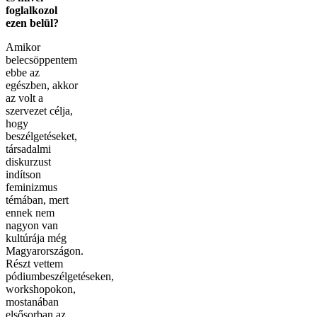
foglalkozol
ezen belül?
Amikor
belecsöppentem
ebbe az
egészben, akkor
az volt a
szervezet célja,
hogy
beszélgetéseket,
társadalmi
diskurzust
indítson
feminizmus
témában, mert
ennek nem
nagyon van
kultúrája még
Magyarországon.
Részt vettem
pódiumbeszélgetéseken,
workshopokon,
mostanában
elsősorban az