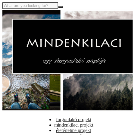
furgonlakó projekt
mindenkilaci projekt
életértelme projekt