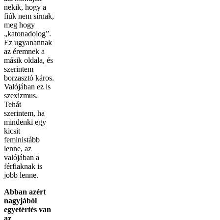
nekik, hogy a
fiúk nem sírnak,
meg hogy
„katonadolog”.
Ez ugyanannak
az éremnek a
másik oldala, és
szerintem
borzasztó káros.
Valójában ez is
szexizmus.
Tehát
szerintem, ha
mindenki egy
kicsit
feministább
lenne, az
valójában a
férfiaknak is
jobb lenne.
Abban azért
nagyjából
egyetértés van
az