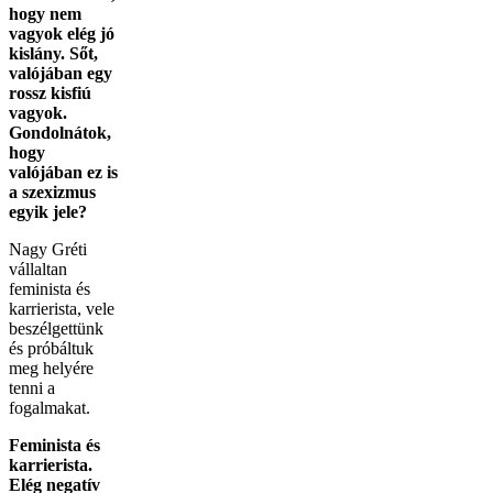
hogy nem
vagyok elég jó
kislány. Sőt,
valójában egy
rossz kisfiú
vagyok.
Gondolnátok,
hogy
valójában ez is
a szexizmus
egyik jele?
Nagy Gréti
vállaltan
feminista és
karrierista, vele
beszélgettünk
és próbáltuk
meg helyére
tenni a
fogalmakat.
Feminista és
karrierista.
Elég negatív