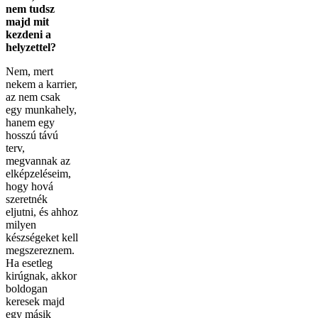
nem tudsz
majd mit
kezdeni a
helyzettel?
Nem, mert
nekem a karrier,
az nem csak
egy munkahely,
hanem egy
hosszú távú
terv,
megvannak az
elképzeléseim,
hogy hová
szeretnék
eljutni, és ahhoz
milyen
készségeket kell
megszereznem.
Ha esetleg
kirúgnak, akkor
boldogan
keresek majd
egy másik