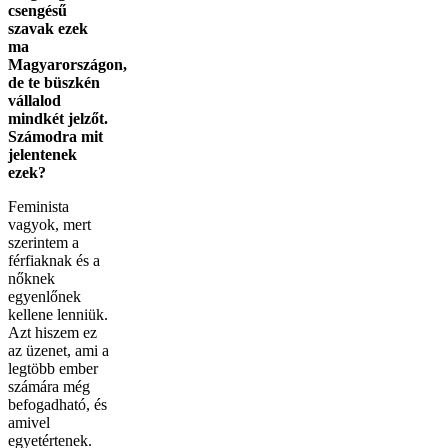
csengésű
szavak ezek
ma
Magyarországon,
de te büszkén
vállalod
mindkét jelzőt.
Számodra mit
jelentenek
ezek?
Feminista
vagyok, mert
szerintem a
férfiaknak és a
nőknek
egyenlőnek
kellene lenniük.
Azt hiszem ez
az üzenet, ami a
legtöbb ember
számára még
befogadható, és
amivel
egyetértenek.