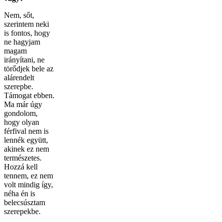
Nem, sőt,
szerintem neki
is fontos, hogy
ne hagyjam
magam
irányítani, ne
törődjek bele az
alárendelt
szerepbe.
Támogat ebben.
Ma már úgy
gondolom,
hogy olyan
férfival nem is
lennék együtt,
akinek ez nem
természetes.
Hozzá kell
tennem, ez nem
volt mindig így,
néha én is
belecsúsztam
szerepekbe.