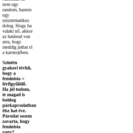
nem egy
random, hanem
egy
szisztematikus
dolog. Hogy ha
valaki nő, akkor
az hatással van
arra, hogy
meddig juthat el
a karrierjében.
Szintén
gyakori tévhit,
hogy a
feminista =
férfigyűlölő.
Ha jól tudom,
te magad is
boldog
párkapcsolatban
élsz hat éve.
Párodat sosem
zavarta, hogy
feminista
vagy?