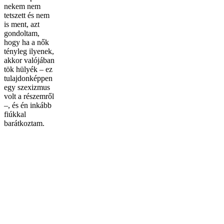
nekem nem
tetszett és nem
is ment, azt
gondoltam,
hogy ha a nők
tényleg ilyenek,
akkor valójában
tök hülyék – ez
tulajdonképpen
egy szexizmus
volt a részemről
–, és én inkább
fiúkkal
barátkoztam.