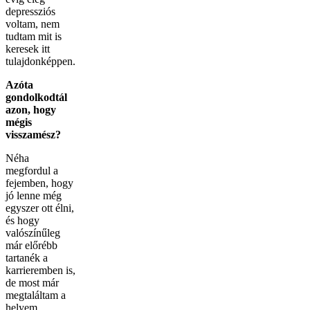
depressziós
voltam, nem
tudtam mit is
keresek itt
tulajdonképpen.
Azóta
gondolkodtál
azon, hogy
mégis
visszamész?
Néha
megfordul a
fejemben, hogy
jó lenne még
egyszer ott élni,
és hogy
valószínűleg
már előrébb
tartanék a
karrieremben is,
de most már
megtaláltam a
helyem,