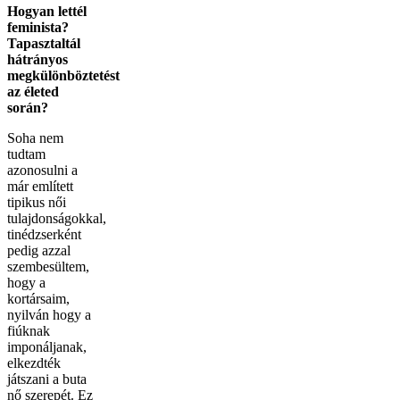
Hogyan lettél
feminista?
Tapasztaltál
hátrányos
megkülönböztetést
az életed
során?
Soha nem
tudtam
azonosulni a
már említett
tipikus női
tulajdonságokkal,
tinédzserként
pedig azzal
szembesültem,
hogy a
kortársaim,
nyilván hogy a
fiúknak
imponáljanak,
elkezdték
játszani a buta
nő szerepét. Ez