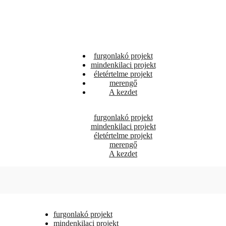
furgonlakó projekt
mindenkilaci projekt
életértelme projekt
merengő
A kezdet
furgonlakó projekt
mindenkilaci projekt
életértelme projekt
merengő
A kezdet
furgonlakó projekt
mindenkilaci projekt