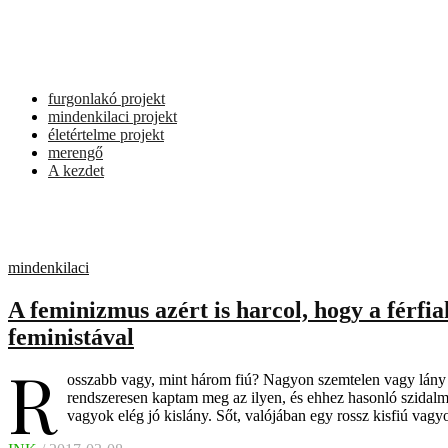
furgonlakó projekt
mindenkilaci projekt
életértelme projekt
merengő
A kezdet
mindenkilaci
A feminizmus azért is harcol, hogy a férfia
feministával
R
osszabb vagy, mint három fiú? Nagyon szemtelen vagy lány 
rendszeresen kaptam meg az ilyen, és ehhez hasonló szidalm
vagyok elég jó kislány. Sőt, valójában egy rossz kisfiú va