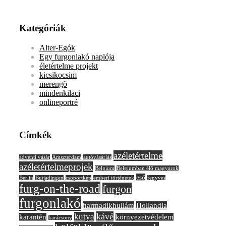
Kategóriák
Alter-Egók
Egy furgonlakó naplója
életértelme projekt
kicsikocsim
merengő
mindenkilaci
onlineportré
Címkék
azéletértelme
adventi vásár
Amszterdam
autóvásárlás
azéletértelmeprojek
Belgium
Belgiumban élő magyarok
eső
Berlin
Butjadingen
csoportkép
emberi történetek
fenyves
furg-on-the-road
furgon
furgonlakó
harmadikhullám
Hollandia
kávé
kutya
karantén
környezetvédelem
karácsony