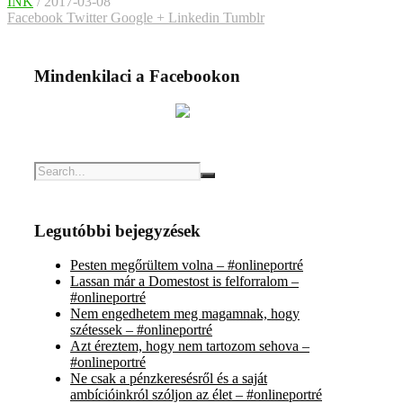
INK
/ 2017-03-08
Facebook
Twitter
Google +
Linkedin
Tumblr
Mindenkilaci a Facebookon
Legutóbbi bejegyzések
Pesten megőrültem volna – #onlineportré
Lassan már a Domestost is felforralom –
#onlineportré
Nem engedhetem meg magamnak, hogy
szétessek – #onlineportré
Azt éreztem, hogy nem tartozom sehova –
#onlineportré
Ne csak a pénzkeresésről és a saját
ambícióinkról szóljon az élet – #onlineportré