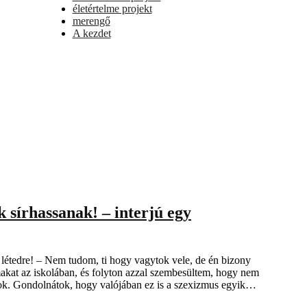
életértelme projekt
merengő
A kezdet
k sírhassanak! – interjú egy
létedre! – Nem tudom, ti hogy vagytok vele, de én bizony
akat az iskolában, és folyton azzal szembesültem, hogy nem
gyok. Gondolnátok, hogy valójában ez is a szexizmus egyik…