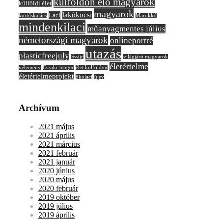
külföldön élő magyarok
külföldi élet
magyarok
lakókocsi
Laci
kürtőskalács
Marokkó
mindenkilaci
műanyagmentes július
németországi magyarok
onlineportré
utazás
plasticfreejuly
Svájc
világjáró magyarok
életértelme
vélemény
Északi-tenger
élet külföldön
életértelmeprojekt
ökolaci
újév
Archívum
2021 május
2021 április
2021 március
2021 február
2021 január
2020 június
2020 május
2020 február
2019 október
2019 július
2019 április