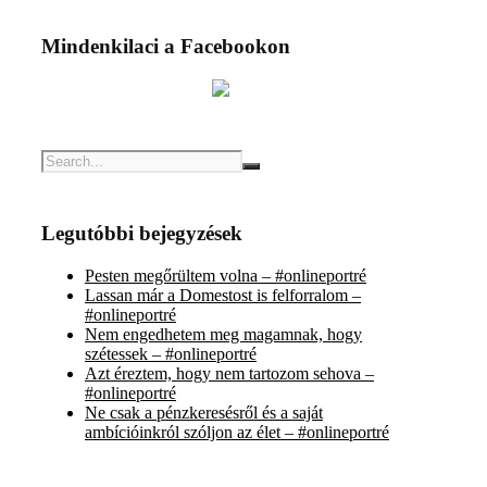
Mindenkilaci a Facebookon
Legutóbbi bejegyzések
Pesten megőrültem volna – #onlineportré
Lassan már a Domestost is felforralom –
#onlineportré
Nem engedhetem meg magamnak, hogy
szétessek – #onlineportré
Azt éreztem, hogy nem tartozom sehova –
#onlineportré
Ne csak a pénzkeresésről és a saját
ambícióinkról szóljon az élet – #onlineportré