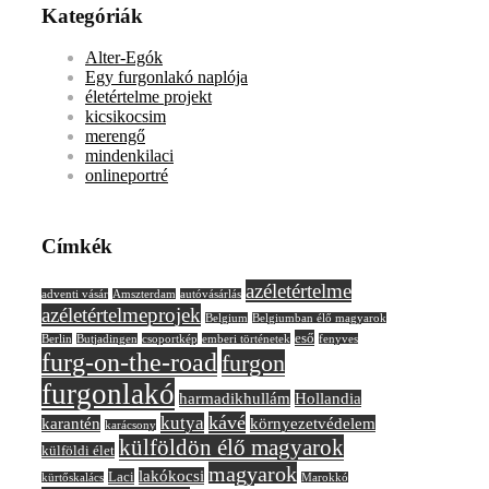
Kategóriák
Alter-Egók
Egy furgonlakó naplója
életértelme projekt
kicsikocsim
merengő
mindenkilaci
onlineportré
Címkék
azéletértelme
adventi vásár
Amszterdam
autóvásárlás
azéletértelmeprojek
Belgium
Belgiumban élő magyarok
eső
Berlin
Butjadingen
csoportkép
emberi történetek
fenyves
furg-on-the-road
furgon
furgonlakó
harmadikhullám
Hollandia
kávé
kutya
karantén
környezetvédelem
karácsony
külföldön élő magyarok
külföldi élet
magyarok
lakókocsi
Laci
kürtőskalács
Marokkó