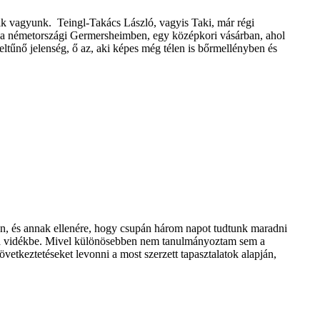
ik vagyunk. Teingl-Takács László, vagyis Taki, már régi
e a németországi Germersheimben, egy középkori vásárban, ahol
eltűnő jelenség, ő az, aki képes még télen is bőrmellényben és
an, és annak ellenére, hogy csupán három napot tudtunk maradni
bbe a vidékbe. Mivel különösebben nem tanulmányoztam sem a
vetkeztetéseket levonni a most szerzett tapasztalatok alapján,