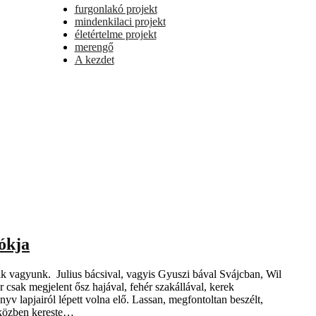
furgonlakó projekt
mindenkilaci projekt
életértelme projekt
merengő
A kezdet
sókja
ik vagyunk. Julius bácsival, vagyis Gyuszi bával Svájcban, Wil
csak megjelent ősz hajával, fehér szakállával, kerek
v lapjairól lépett volna elő. Lassan, megfontoltan beszélt,
miközben kereste…