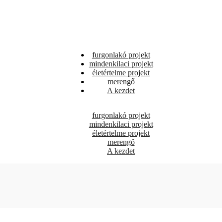
furgonlakó projekt
mindenkilaci projekt
életértelme projekt
merengő
A kezdet
furgonlakó projekt
mindenkilaci projekt
életértelme projekt
merengő
A kezdet