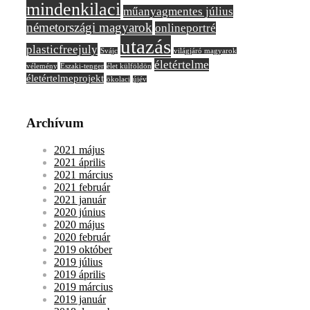
mindenkilaci
műanyagmentes július
németországi magyarok
onlineportré
utazás
plasticfreejuly
Svájc
világjáró magyarok
életértelme
vélemény
Északi-tenger
élet külföldön
életértelmeprojekt
ökolaci
újév
Archívum
2021 május
2021 április
2021 március
2021 február
2021 január
2020 június
2020 május
2020 február
2019 október
2019 július
2019 április
2019 március
2019 január