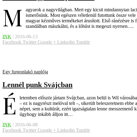
M
agyarok a nagyvilágban. Mert egy kicsit mindannyian lac
ismerősünk. Most egészen véletlenül futottunk össze vel
magyar kézműves termékeket árusított. Első ránézésre is f
szandálban mászkálni, és a lóhúst is megeszi nyersen….
INK
/ 2016-06-13
Facebook
Twitter
Google +
Linkedin
Tumblr
Egy furgonlakó naplója
Lennél punk Svájcban
É
letemben először jártam Svájcban, azon belül is Wil városáb
– ez is nagyrészt melóval telt –, sikerült beleszeretnem e
népet, sem a kultúrát, ezért igazságtalan lenne messzemenő kö
úgyhogy inkább álljon itt…
INK
/ 2016-06-08
Facebook
Twitter
Google +
Linkedin
Tumblr