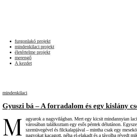
furgonlakó projekt
mindenkilaci projekt
életértelme projekt
merengő
A kezdet
mindenkilaci
Gyuszi bá – A forradalom és egy kislány c
M
agyarok a nagyvilágban. Mert egy kicsit mindannyian lac
városában találkoztam egy esős péntek délutánon. Egyszer 
szemüvegével és filckalapjával – mintha csak egy meseköny
nagyokat kacagott, néha el-elakadt és a távolba révedt 