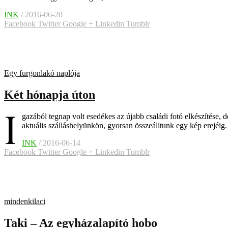
INK
/ 2016-06-20
Facebook
Twitter
Google +
Linkedin
Tumblr
Egy furgonlakó naplója
Két hónapja úton
I
gazából tegnap volt esedékes az újabb családi fotó elkészítése, 
aktuális szálláshelyünkön, gyorsan összeálltunk egy kép erejéig.
INK
/ 2016-06-14
Facebook
Twitter
Google +
Linkedin
Tumblr
mindenkilaci
Taki – Az egyházalapító hobo