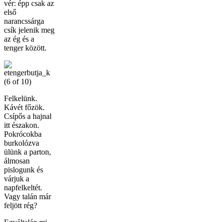
vér: épp csak az
első
narancssárga
csík jelenik meg
az ég és a
tenger között.
Felkelünk.
Kávét főzök.
Csípős a hajnal
itt északon.
Pokrócokba
burkolózva
ülünk a parton,
álmosan
pislogunk és
várjuk a
napfelkeltét.
Vagy talán már
feljött rég?