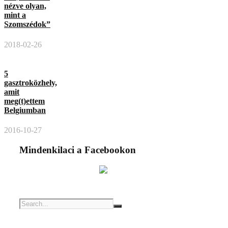
nézve olyan,
mint a
Szomszédok”
2018-02-26
5
gasztroközhely,
amit
meg(t)ettem
Belgiumban
2016-10-27
Mindenkilaci a Facebookon