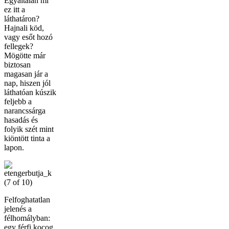
Egyáltalán mi
ez itt a
láthatáron?
Hajnali köd,
vagy esőt hozó
fellegek?
Mögötte már
biztosan
magasan jár a
nap, hiszen jól
láthatóan kúszik
feljebb a
narancssárga
hasadás és
folyik szét mint
kiöntött tinta a
lapon.
Felfoghatatlan
jelenés a
félhomályban:
egy férfi kocog