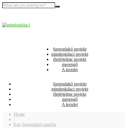
furgonlakó projekt
mindenkilaci projekt
életértelme projekt
merengő
A kezdet
furgonlakó projekt
mindenkilaci projekt
életértelme projekt
merengő
A kezdet
Home
/
Egy furgonlakó naplója