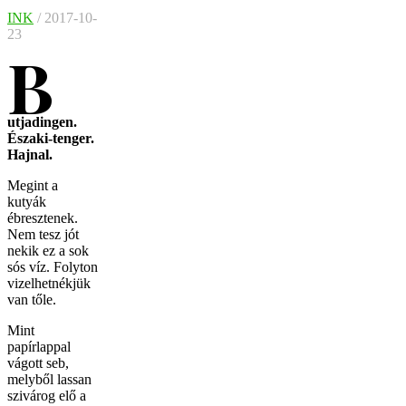
INK
/ 2017-10-
23
B
utjadingen.
Északi-tenger.
Hajnal.
Megint a
kutyák
ébresztenek.
Nem tesz jót
nekik ez a sok
sós víz. Folyton
vizelhetnékjük
van tőle.
Mint
papírlappal
vágott seb,
melyből lassan
szivárog elő a