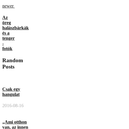
newer
Az
öreg
halászbárkák
és a
tenger
-
fotók
Random
Posts
Csak egy
hangulat
2016-08-16
„Ami otthon
van, az innen