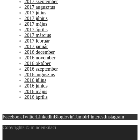
2017 szeptember
2017 augusztus
2017 július
2017 június
2017 május
2017 április
2017 március
2017 február
2017 január
2016 december
2016 november
2016 október
2016 szeptember
2016 augusztus
2016 július
2016 június
2016 május
2016 április
Facebook
Twitter
Linkedin
Bloglovin
Tumblr
Pinterest
Instagram
Copyrights © mindenkilaci