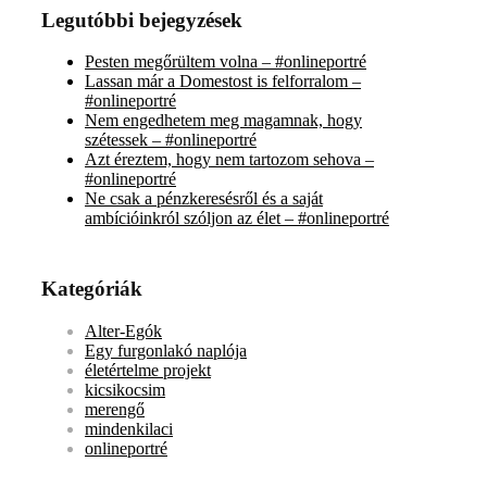
Legutóbbi bejegyzések
Pesten megőrültem volna – #onlineportré
Lassan már a Domestost is felforralom –
#onlineportré
Nem engedhetem meg magamnak, hogy
szétessek – #onlineportré
Azt éreztem, hogy nem tartozom sehova –
#onlineportré
Ne csak a pénzkeresésről és a saját
ambícióinkról szóljon az élet – #onlineportré
Kategóriák
Alter-Egók
Egy furgonlakó naplója
életértelme projekt
kicsikocsim
merengő
mindenkilaci
onlineportré