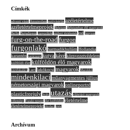
Címkék
azéletértelme
adventi vásár
Amszterdam
autóvásárlás
azéletértelmeprojek
Belgium
Belgiumban élő magyarok
eső
Berlin
Butjadingen
csoportkép
emberi történetek
fenyves
furg-on-the-road
furgon
furgonlakó
harmadikhullám
Hollandia
kávé
kutya
karantén
környezetvédelem
karácsony
külföldön élő magyarok
külföldi élet
magyarok
lakókocsi
Laci
kürtőskalács
Marokkó
mindenkilaci
műanyagmentes július
németországi magyarok
onlineportré
utazás
plasticfreejuly
Svájc
világjáró magyarok
életértelme
vélemény
Északi-tenger
élet külföldön
életértelmeprojekt
ökolaci
újév
Archívum