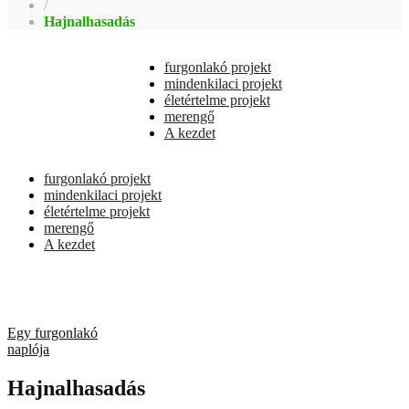
/
Hajnalhasadás
furgonlakó projekt
mindenkilaci projekt
életértelme projekt
merengő
A kezdet
furgonlakó projekt
mindenkilaci projekt
életértelme projekt
merengő
A kezdet
Egy furgonlakó
naplója
Hajnalhasadás