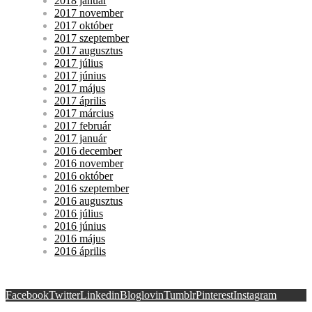
2018 január
2017 november
2017 október
2017 szeptember
2017 augusztus
2017 július
2017 június
2017 május
2017 április
2017 március
2017 február
2017 január
2016 december
2016 november
2016 október
2016 szeptember
2016 augusztus
2016 július
2016 június
2016 május
2016 április
Facebook
Twitter
Linkedin
Bloglovin
Tumblr
Pinterest
Instagram