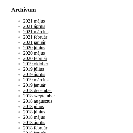
Archívum
2021 május
2021 április
2021 március
2021 február
2021 január
2020 június
2020 május
2020 február
2019 október
2019 július
2019 április
2019 március
2019 január
2018 december
2018 szeptember
2018 augusztus
2018 július
2018 június
2018 május
2018 április
2018 február