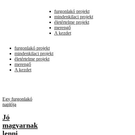
furgonlakó projekt
mindenkilaci projekt
életértelme projekt
merengő
A kezdet
furgonlakó projekt
mindenkilaci projekt
életértelme projekt
merengő
A kezdet
Egy furgonlakó
naplója
Jó
magyarnak
lenni