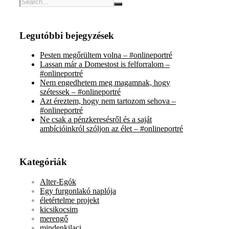
Legutóbbi bejegyzések
Pesten megőrültem volna – #onlineportré
Lassan már a Domestost is felforralom –
#onlineportré
Nem engedhetem meg magamnak, hogy
szétessek – #onlineportré
Azt éreztem, hogy nem tartozom sehova –
#onlineportré
Ne csak a pénzkeresésről és a saját
ambícióinkról szóljon az élet – #onlineportré
Kategóriák
Alter-Egók
Egy furgonlakó naplója
életértelme projekt
kicsikocsim
merengő
mindenkilaci