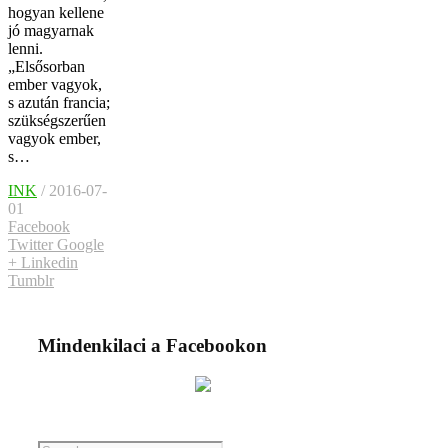
hogyan kellene
jó magyarnak
lenni.
„Elsősorban
ember vagyok,
s azután francia;
szükségszerűen
vagyok ember,
s…
INK
/ 2016-07-
01
Facebook
Twitter
Google
+
Linkedin
Tumblr
Mindenkilaci a Facebookon