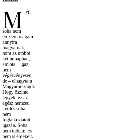
M
ég
soha nem
éreztem magam
annyira
magyarnak,
mint az utóbbi
két hónapban,
amióta – igaz,
nem
végérvényesen,
de – elhagytam
Magyarországot.
Hogy őszinte
legyek, ez az
egész nemzeti
kérdés soha
nem
foglalkoztatott
igazán. Soha
nem tudtam, és
nem is érdekelt,