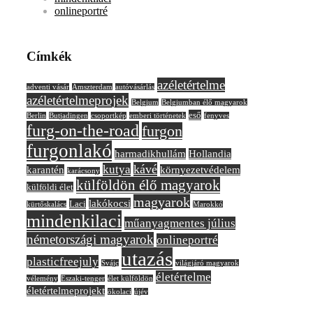
onlineportré
Címkék
azéletértelme
adventi vásár
Amszterdam
autóvásárlás
azéletértelmeprojek
Belgium
Belgiumban élő magyarok
eső
Berlin
Butjadingen
csoportkép
emberi történetek
fenyves
furg-on-the-road
furgon
furgonlakó
harmadikhullám
Hollandia
kávé
kutya
karantén
környezetvédelem
karácsony
külföldön élő magyarok
külföldi élet
magyarok
lakókocsi
Laci
kürtőskalács
Marokkó
mindenkilaci
műanyagmentes július
németországi magyarok
onlineportré
utazás
plasticfreejuly
Svájc
világjáró magyarok
életértelme
vélemény
Északi-tenger
élet külföldön
életértelmeprojekt
ökolaci
újév