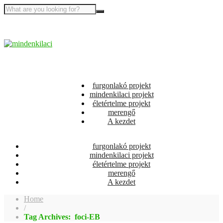
furgonlakó projekt
mindenkilaci projekt
életértelme projekt
merengő
A kezdet
furgonlakó projekt
mindenkilaci projekt
életértelme projekt
merengő
A kezdet
Home
/
Tag Archives: foci-EB