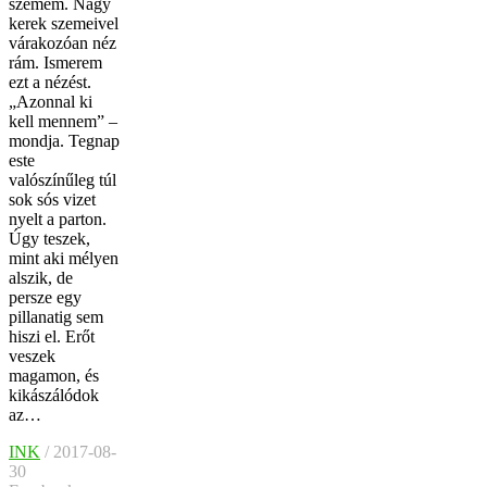
szemem. Nagy
kerek szemeivel
várakozóan néz
rám. Ismerem
ezt a nézést.
„Azonnal ki
kell mennem” –
mondja. Tegnap
este
valószínűleg túl
sok sós vizet
nyelt a parton.
Úgy teszek,
mint aki mélyen
alszik, de
persze egy
pillanatig sem
hiszi el. Erőt
veszek
magamon, és
kikászálódok
az…
INK
/ 2017-08-
30