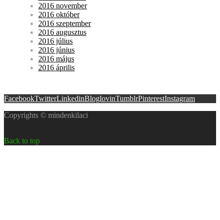
2016 november
2016 október
2016 szeptember
2016 augusztus
2016 július
2016 június
2016 május
2016 április
Facebook
Twitter
Linkedin
Bloglovin
Tumblr
Pinterest
Instagram
Copyrights © mindenkilaci
Back to top