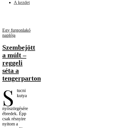
A kezdet
Egy furgonlakó
naplója
Szembejött
a múlt –
reggeli
séta a
tengerparton
S
tucni
kutya
nyöszörgésére
ébredek. Épp
csak résnyire
nyitom a