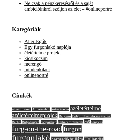
Ne csak a pénzkeresésről és a saját
ambícióinkról szóljon az élet – #onlineportré
Kategóriák
Alter-Egók
Egy furgonlakó naplója
életértelme projekt
kicsikocsim
merengő
mindenkilaci
onlineportré
Címkék
azéletértelme
adventi vásár
Amszterdam
autóvásárlás
azéletértelmeprojek
Belgium
Belgiumban élő magyarok
eső
Berlin
Butjadingen
csoportkép
emberi történetek
fenyves
furg-on-the-road
furgon
furgonlakó
harmadikhullám
Hollandia