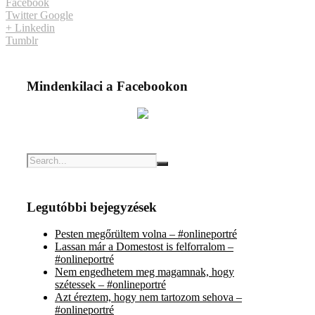
Facebook
Twitter
Google
+
Linkedin
Tumblr
Mindenkilaci a Facebookon
Legutóbbi bejegyzések
Pesten megőrültem volna – #onlineportré
Lassan már a Domestost is felforralom –
#onlineportré
Nem engedhetem meg magamnak, hogy
szétessek – #onlineportré
Azt éreztem, hogy nem tartozom sehova –
#onlineportré