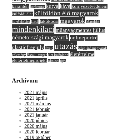
kávé
kutya
karantén
környezetvédelem
karácsony
külföldön élő magyarok
külföldi élet
magyarok
lakókocsi
Laci
kürtőskalács
Marokkó
mindenkilaci
műanyagmentes július
németországi magyarok
onlineportré
utazás
plasticfreejuly
Svájc
világjáró magyarok
életértelme
vélemény
Északi-tenger
élet külföldön
életértelmeprojekt
ökolaci
újév
Archívum
2021 május
2021 április
2021 március
2021 február
2021 január
2020 június
2020 május
2020 február
2019 október