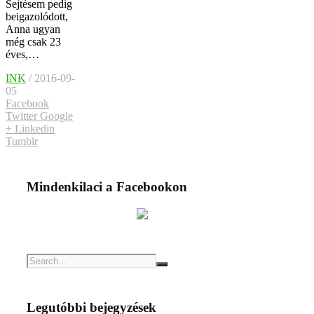
Sejtésem pedig
beigazolódott,
Anna ugyan
még csak 23
éves,…
INK
/ 2016-09-
05
Facebook
Twitter
Google
+
Linkedin
Tumblr
Mindenkilaci a Facebookon
Legutóbbi bejegyzések