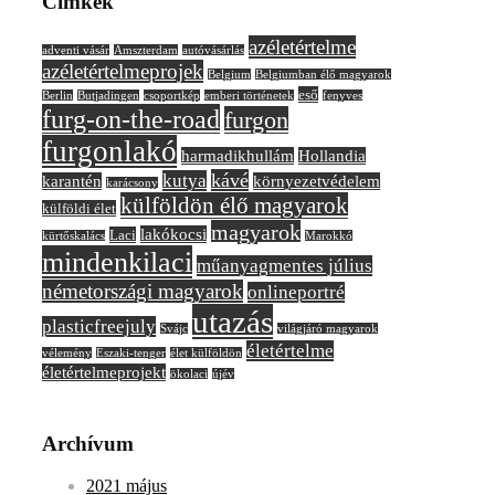
Címkék
azéletértelme
adventi vásár
Amszterdam
autóvásárlás
azéletértelmeprojek
Belgium
Belgiumban élő magyarok
eső
Berlin
Butjadingen
csoportkép
emberi történetek
fenyves
furg-on-the-road
furgon
furgonlakó
harmadikhullám
Hollandia
kávé
kutya
karantén
környezetvédelem
karácsony
külföldön élő magyarok
külföldi élet
magyarok
lakókocsi
Laci
kürtőskalács
Marokkó
mindenkilaci
műanyagmentes július
németországi magyarok
onlineportré
utazás
plasticfreejuly
Svájc
világjáró magyarok
életértelme
vélemény
Északi-tenger
élet külföldön
életértelmeprojekt
ökolaci
újév
Archívum
2021 május