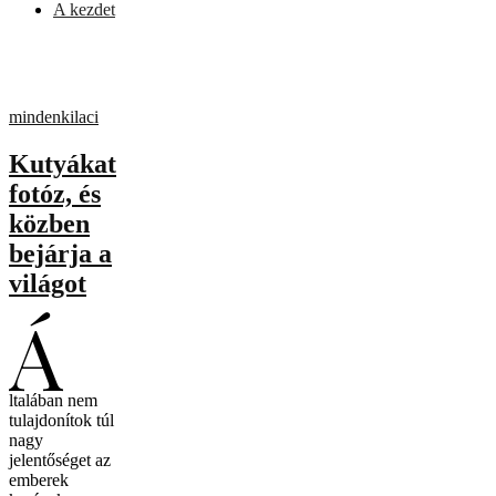
A kezdet
mindenkilaci
Kutyákat
fotóz, és
közben
bejárja a
világot
Á
ltalában nem
tulajdonítok túl
nagy
jelentőséget az
emberek