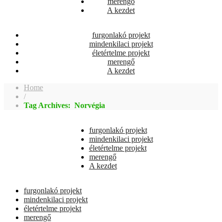
merengő
A kezdet
furgonlakó projekt
mindenkilaci projekt
életértelme projekt
merengő
A kezdet
Home
/
Tag Archives: Norvégia
furgonlakó projekt
mindenkilaci projekt
életértelme projekt
merengő
A kezdet
furgonlakó projekt
mindenkilaci projekt
életértelme projekt
merengő