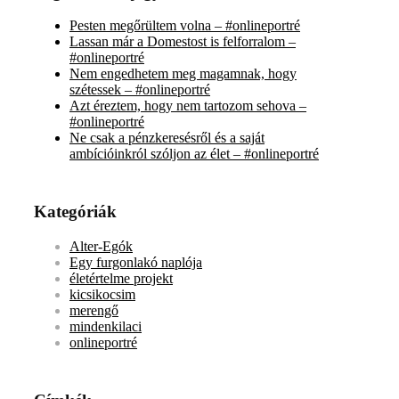
Pesten megőrültem volna – #onlineportré
Lassan már a Domestost is felforralom –
#onlineportré
Nem engedhetem meg magamnak, hogy
szétessek – #onlineportré
Azt éreztem, hogy nem tartozom sehova –
#onlineportré
Ne csak a pénzkeresésről és a saját
ambícióinkról szóljon az élet – #onlineportré
Kategóriák
Alter-Egók
Egy furgonlakó naplója
életértelme projekt
kicsikocsim
merengő
mindenkilaci
onlineportré