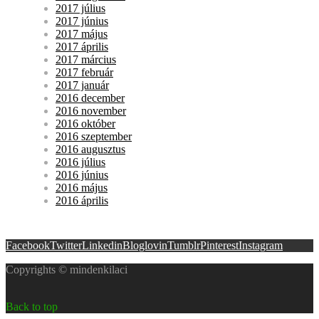
2017 július
2017 június
2017 május
2017 április
2017 március
2017 február
2017 január
2016 december
2016 november
2016 október
2016 szeptember
2016 augusztus
2016 július
2016 június
2016 május
2016 április
Facebook
Twitter
Linkedin
Bloglovin
Tumblr
Pinterest
Instagram
Copyrights © mindenkilaci
Back to top