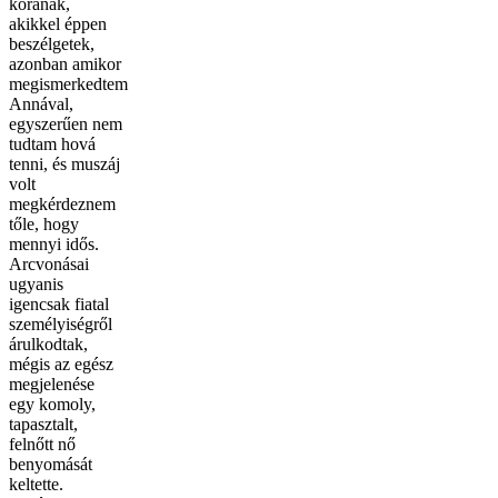
korának,
akikkel éppen
beszélgetek,
azonban amikor
megismerkedtem
Annával,
egyszerűen nem
tudtam hová
tenni, és muszáj
volt
megkérdeznem
tőle, hogy
mennyi idős.
Arcvonásai
ugyanis
igencsak fiatal
személyiségről
árulkodtak,
mégis az egész
megjelenése
egy komoly,
tapasztalt,
felnőtt nő
benyomását
keltette.