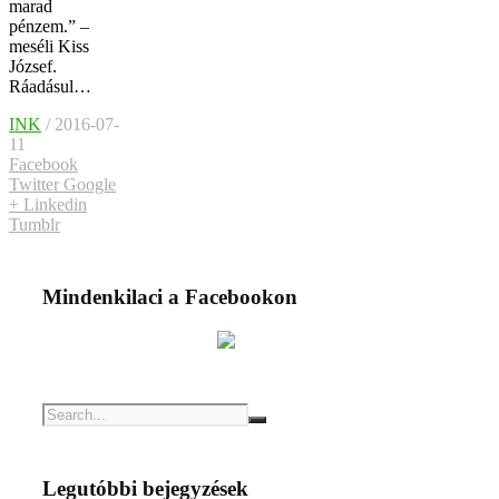
marad
pénzem.” –
meséli Kiss
József.
Ráadásul…
INK
/ 2016-07-
11
Facebook
Twitter
Google
+
Linkedin
Tumblr
Mindenkilaci a Facebookon
Legutóbbi bejegyzések