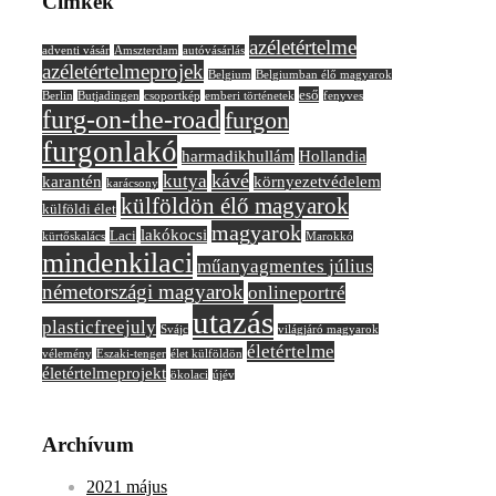
Címkék
azéletértelme
adventi vásár
Amszterdam
autóvásárlás
azéletértelmeprojek
Belgium
Belgiumban élő magyarok
eső
Berlin
Butjadingen
csoportkép
emberi történetek
fenyves
furg-on-the-road
furgon
furgonlakó
harmadikhullám
Hollandia
kávé
kutya
karantén
környezetvédelem
karácsony
külföldön élő magyarok
külföldi élet
magyarok
lakókocsi
Laci
kürtőskalács
Marokkó
mindenkilaci
műanyagmentes július
németországi magyarok
onlineportré
utazás
plasticfreejuly
Svájc
világjáró magyarok
életértelme
vélemény
Északi-tenger
élet külföldön
életértelmeprojekt
ökolaci
újév
Archívum
2021 május