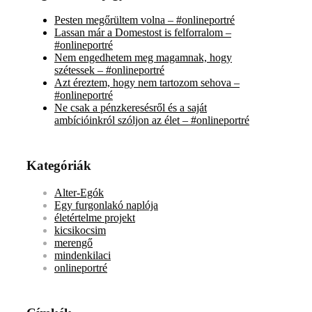
Pesten megőrültem volna – #onlineportré
Lassan már a Domestost is felforralom –
#onlineportré
Nem engedhetem meg magamnak, hogy
szétessek – #onlineportré
Azt éreztem, hogy nem tartozom sehova –
#onlineportré
Ne csak a pénzkeresésről és a saját
ambícióinkról szóljon az élet – #onlineportré
Kategóriák
Alter-Egók
Egy furgonlakó naplója
életértelme projekt
kicsikocsim
merengő
mindenkilaci
onlineportré