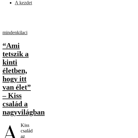
A kezdet
mindenkilaci
“Ami
tetszik a
kinti
életben,
hogy itt
van élet”
– Kiss
család a
nagyvilágban
A
Kiss
család
az