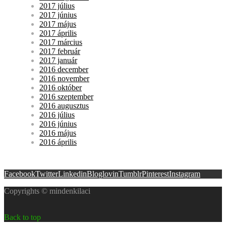
2017 július
2017 június
2017 május
2017 április
2017 március
2017 február
2017 január
2016 december
2016 november
2016 október
2016 szeptember
2016 augusztus
2016 július
2016 június
2016 május
2016 április
Facebook
Twitter
Linkedin
Bloglovin
Tumblr
Pinterest
Instagram
Copyrights © mindenkilaci
Back to top