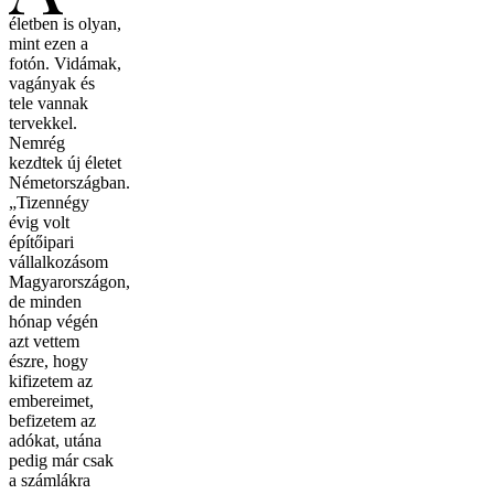
életben is olyan,
mint ezen a
fotón. Vidámak,
vagányak és
tele vannak
tervekkel.
Nemrég
kezdtek új életet
Németországban.
„Tizennégy
évig volt
építőipari
vállalkozásom
Magyarországon,
de minden
hónap végén
azt vettem
észre, hogy
kifizetem az
embereimet,
befizetem az
adókat, utána
pedig már csak
a számlákra