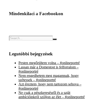
Mindenkilaci a Facebookon
Legutóbbi bejegyzések
Pesten megőrültem volna – #onlineportré
Lassan már a Domestost is felforralom –
#onlineportré
Nem engedhetem meg magamnak, hogy
szétessek – #onlineportré
Azt éreztem, hogy nem tartozom sehova –
#onlineportré
Ne csak a pénzkeresésről és a saját
ambícióinkról szóljon az élet – #onlineportré