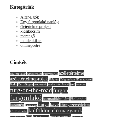
Kategóriák
Alter-Egók
Egy furgonlakó naplója
életértelme projekt
kicsikocsim
merengő
mindenkilaci
onlineportré
Címkék
azéletértelme
adventi vásár
Amszterdam
autóvásárlás
azéletértelmeprojek
Belgium
Belgiumban élő magyarok
eső
Berlin
Butjadingen
csoportkép
emberi történetek
fenyves
furg-on-the-road
furgon
furgonlakó
harmadikhullám
Hollandia
kávé
kutya
karantén
környezetvédelem
karácsony
külföldön élő magyarok
külföldi élet
magyarok