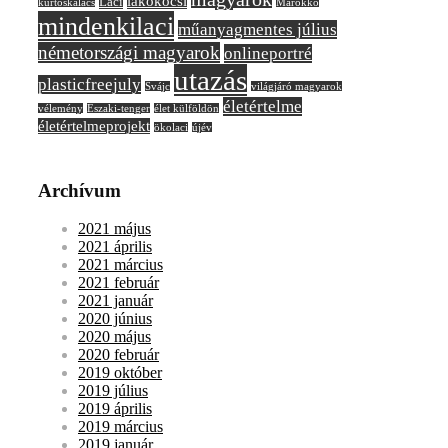
lakókocsi
Laci
kürtőskalács
Marokkó
mindenkilaci
műanyagmentes július
németországi magyarok
onlineportré
utazás
plasticfreejuly
Svájc
világjáró magyarok
életértelme
vélemény
Északi-tenger
élet külföldön
életértelmeprojekt
ökolaci
újév
Archívum
2021 május
2021 április
2021 március
2021 február
2021 január
2020 június
2020 május
2020 február
2019 október
2019 július
2019 április
2019 március
2019 január