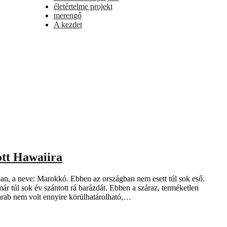
életértelme projekt
merengő
A kezdet
ott Hawaiira
ában, a neve: Marokkó. Ebben az országban nem esett túl sok eső.
már túl sok év szántott rá barázdát. Ebben a száraz, terméketlen
arab nem volt ennyire körülhatárolható,…