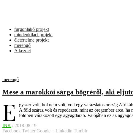
furgonlakó projekt
mindenkilaci projekt
életértelme projekt
merengő
A kezdet
merengő
Mese a marokkói sárga bögréről, aki eljut
E
gyszer volt, hol nem volt, volt egy varázslatos ország Afrik
A föld száraz volt és repedezett, mint az öregember arca, ha 
földben várakozott egy agyagdarab. Valójában ez az agyagd
INK
/ 2018-08-19
Facebook
Twitter
Google +
Linkedin
Tumblr