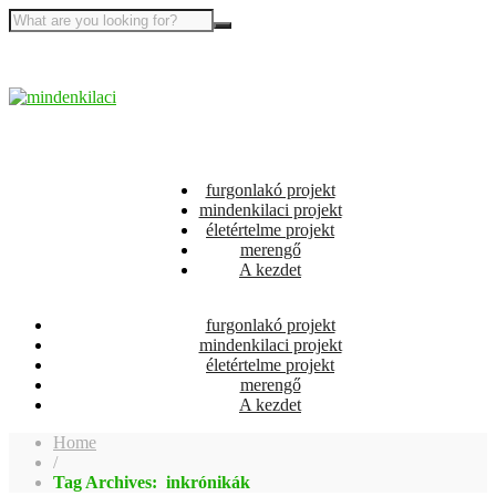
furgonlakó projekt
mindenkilaci projekt
életértelme projekt
merengő
A kezdet
furgonlakó projekt
mindenkilaci projekt
életértelme projekt
merengő
A kezdet
Home
/
Tag Archives: inkrónikák