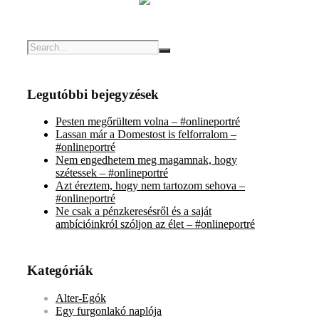
Legutóbbi bejegyzések
Pesten megőrültem volna – #onlineportré
Lassan már a Domestost is felforralom –
#onlineportré
Nem engedhetem meg magamnak, hogy
szétessek – #onlineportré
Azt éreztem, hogy nem tartozom sehova –
#onlineportré
Ne csak a pénzkeresésről és a saját
ambícióinkról szóljon az élet – #onlineportré
Kategóriák
Alter-Egók
Egy furgonlakó naplója