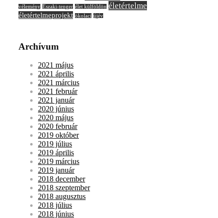
életértelme
vélemény
Északi-tenger
élet külföldön
életértelmeprojekt
ökolaci
újév
Archívum
2021 május
2021 április
2021 március
2021 február
2021 január
2020 június
2020 május
2020 február
2019 október
2019 július
2019 április
2019 március
2019 január
2018 december
2018 szeptember
2018 augusztus
2018 július
2018 június