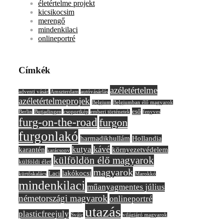
életértelme projekt
kicsikocsim
merengő
mindenkilaci
onlineportré
Címkék
azéletértelme
adventi vásár
Amszterdam
autóvásárlás
azéletértelmeprojek
Belgium
Belgiumban élő magyarok
eső
Berlin
Butjadingen
csoportkép
emberi történetek
fenyves
furg-on-the-road
furgon
furgonlakó
harmadikhullám
Hollandia
kávé
kutya
karantén
környezetvédelem
karácsony
külföldön élő magyarok
külföldi élet
magyarok
lakókocsi
Laci
kürtőskalács
Marokkó
mindenkilaci
műanyagmentes július
németországi magyarok
onlineportré
utazás
plasticfreejuly
Svájc
világjáró magyarok