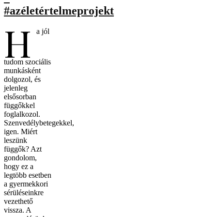
#azéletértelmeprojekt
H
a jól
tudom szociális
munkásként
dolgozol, és
jelenleg
elsősorban
függőkkel
foglalkozol.
Szenvedélybetegekkel,
igen. Miért
leszünk
függők? Azt
gondolom,
hogy ez a
legtöbb esetben
a gyermekkori
sérüléseinkre
vezethető
vissza. A