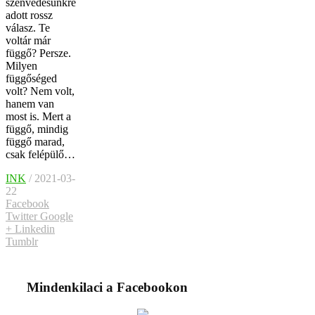
szenvedésünkre
adott rossz
válasz. Te
voltár már
függő? Persze.
Milyen
függőséged
volt? Nem volt,
hanem van
most is. Mert a
függő, mindig
függő marad,
csak felépülő…
INK
/ 2021-03-
22
Facebook
Twitter
Google
+
Linkedin
Tumblr
Mindenkilaci a Facebookon